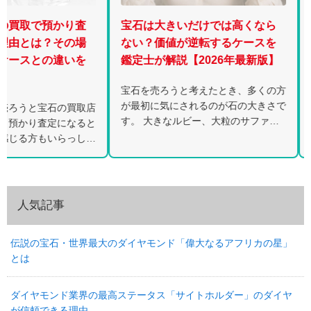
預かり査
宝石は大きいだけでは高くなら
昔のダイ
？その場
ない？価値が逆転するケースを
取査定で
の違いを
鑑定士が解説【2026年最新版】
機関・年
鑑定士が
宝石を売ろうと考えたとき、多くの方
が最初に気にされるのが石の大きさで
石の買取店
昔に購入
す。 大きなルビー、大粒のサファイ
定になると
ネックレ
ア、存在感のあるエメラルドを見る
いらっしゃ
ることがあ
と、「これだけ大きければ高く売れる
なダイヤモ
に記載さ
のでは」と […]
定額をご案
査定でも
ません。 [
人気記事
伝説の宝石・世界最大のダイヤモンド「偉大なるアフリカの星」
とは
ダイヤモンド業界の最高ステータス「サイトホルダー」のダイヤ
が信頼できる理由