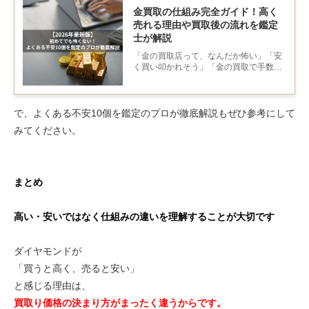
金買取の仕組み完全ガイド！高く
売れる理由や買取後の流れを鑑定
士が解説
「金の買取店って、なんだか怖い」「安
く買い叩かれそう」「金の買取で手数料
で結局減らされるか心配」初めて金を売
るとき、こう感じるのはごく自然なこと
です。不安の正体は、あなたの判断が弱
いからではなく、「買取の仕組みが見え
で、よくある不安10個を鑑定のプロが徹底解説もぜひ参考にして
ない」から。つまり、知ってしまえば怖
みてください。
くありません。
まとめ
高い・安いではなく仕組みの違いを理解することが大切です
ダイヤモンドが
「買うと高く、売ると安い」
と感じる理由は、
買取り価格の決まり方がまったく違うからです。