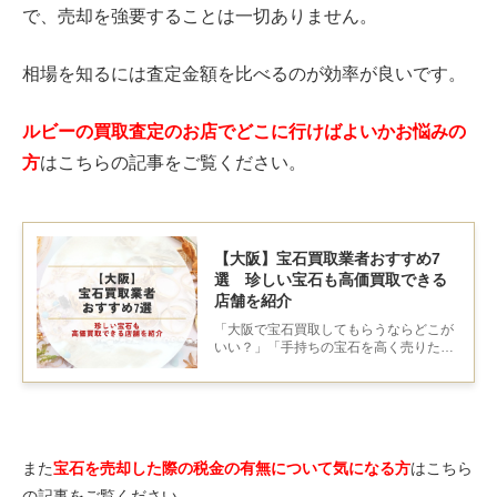
で、売却を強要することは一切ありません。
相場を知るには査定金額を比べるのが効率が良いです。
ルビーの買取査定のお店でどこに行けばよいかお悩みの
方
はこちらの記事をご覧ください。
【大阪】宝石買取業者おすすめ7
選 珍しい宝石も高価買取できる
店舗を紹介
「大阪で宝石買取してもらうならどこが
いい？」「手持ちの宝石を高く売りたい
けど、どこに持っていけばいいの？」と
お悩みの方も多いのではないでしょう
か。宝石は色も種類も幅広く、正確な価
値を見極めてくれる鑑定士は少ないもの
です。
また
宝石を売却した際の税金の有無について気になる方
はこちら
の記事をご覧ください。