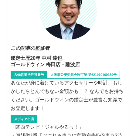
この記事の監修者
鑑定士歴20年 中村 達也
ゴールドウィン 梅田店・難波店
古物営業法許可番号
大阪府公安委員会許可証 第621010160159号
あなたが身に着けているアクセサリーや時計、もし
かしたらとんでもない金額かも！？ なんでもお持ち
ください。ゴールドウィンの鑑定士が豊富な知識で
お査定します！
メディア出演
・関西テレビ「ジャルやるっ！」
・2時間特番「おごれる東京に宣戦布告!!VS東京2時