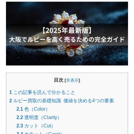
目次
[
非表示
]
1
この記事を読んで分かること
2
ルビー買取の基礎知識 価値を決める4つの要素
2.1
色（Color）
2.2
透明度（Clarity）
2.3
カット（Cut）