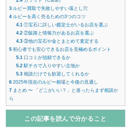
2.4
カラット（Carat）
3
ルビー買取で失敗しやすい落とし穴
4
ルビーを高く売るための3つのコツ
4.1
①宝石に詳しい鑑定士がいるお店を選ぶ
4.2
②販路と情報力があるお店を選ぶ
4.3
③他の宝石や金とまとめて査定する
5
初心者でも安心できるお店を見極めるポイント
5.1
口コミが信頼できるか
5.2
駅チカで入りやすい立地か
5.3
相談だけでも歓迎してくれるか
6
2025年現在のルビー相場と今後の見通し
7
まとめ 〜 「どこがいい？」と迷ったらまず相談か
ら
この記事を読んで分かること