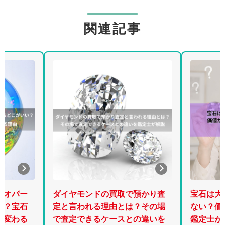
関連記事
預かり査
宝石は大きいだけでは高くなら
昔のダイ
？その場
ない？価値が逆転するケースを
取査定で
の違いを
鑑定士が解説【2026年最新版】
機関・年