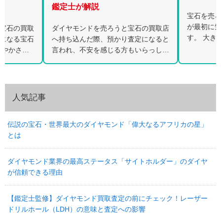
鑑定士が
宝石を売ろうと考えたとき、多くの方
が最初に気にされるのが石の大きさで
石の買取店
昔に購入
す。 大きなルビー、大粒のサファイ
定になると
ネックレ
ア、存在感のあるエメラルドを見る
いらっしゃ
ることがあ
と、「これだけ大きければ高く売れる
なダイヤモ
に記載さ
のでは」と […]
定額をご案
査定でも
ません。 [
人気記事
伝説の宝石・世界最大のダイヤモンド「偉大なるアフリカの星」
とは
ダイヤモンド業界の最高ステータス「サイトホルダー」のダイヤ
が信頼できる理由
【鑑定士監修】ダイヤモンド買取査定の前にチェック！レーザー
ドリルホール（LDH）の意味と査定への影響