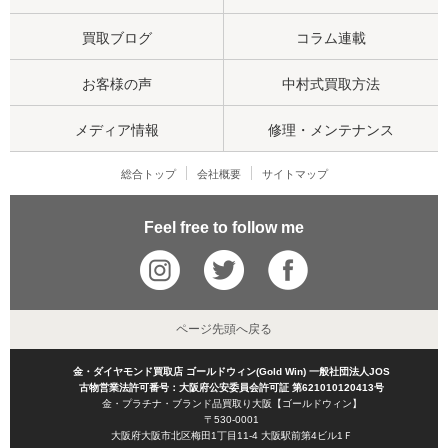
買取ブログ
コラム連載
お客様の声
中村式買取方法
メディア情報
修理・メンテナンス
総合トップ
会社概要
サイトマップ
Feel free to follow me
ページ先頭へ戻る
金・ダイヤモンド買取店 ゴールドウィン(Gold Win) 一般社団法人JOS
古物営業法許可番号：大阪府公安委員会許可証 第621010120413号
金・プラチナ・ブランド品買取り大阪【ゴールドウィン】
〒530-0001
大阪府大阪市北区梅田1丁目11-4 大阪駅前第4ビル1Ｆ