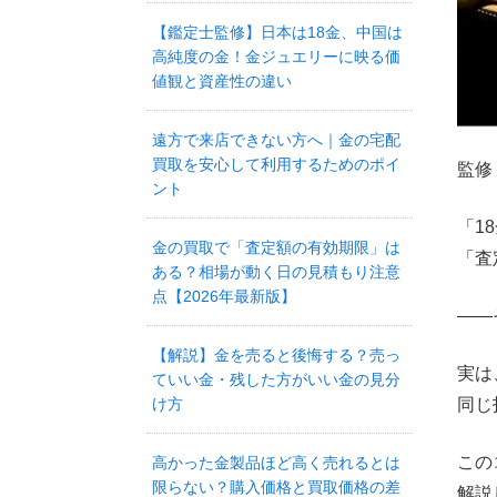
【鑑定士監修】日本は18金、中国は
高純度の金！金ジュエリーに映る価
値観と資産性の違い
遠方で来店できない方へ｜金の宅配
買取を安心して利用するためのポイ
監修
ント
「1
金の買取で「査定額の有効期限」は
「査
ある？相場が動く日の見積もり注意
点【2026年最新版】
――
【解説】金を売ると後悔する？売っ
実は
ていい金・残した方がいい金の見分
同じ
け方
この
高かった金製品ほど高く売れるとは
限らない？購入価格と買取価格の差
解説