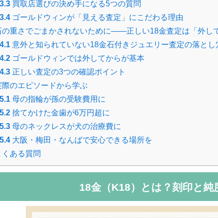
3.3
買取店選びの決め手になる5つの質問
3.4
ゴールドウィンが「見える査定」にこだわる理由
の重さでごまかされないために――正しい18金査定は「外し
4.1
意外と知られていない18金石付きジュエリー査定の落とし
4.2
ゴールドウィンでは外してからが基本
4.3
正しい査定の3つの確認ポイント
実際のエピソードから学ぶ
5.1
母の指輪が孫の受験費用に
5.2
捨てかけた金歯が6万円超に
5.3
母のネックレスが犬の治療費に
5.4
大阪・梅田・なんばで安心できる場所を
よくある質問
18金（K18）とは？刻印と