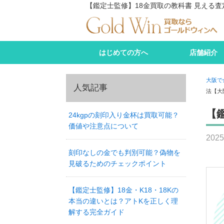
【鑑定士監修】18金買取の教科書 見える
はじめての方へ
店舗紹介
大阪で
人気記事
法【大
【
24kgpの刻印入り金杯は買取可能？
価値や注意点について
202
刻印なしの金でも判別可能？偽物を
見破るためのチェックポイント
【鑑定士監修】18金・K18・18Kの
本当の違いとは？アトKを正しく理
解する完全ガイド