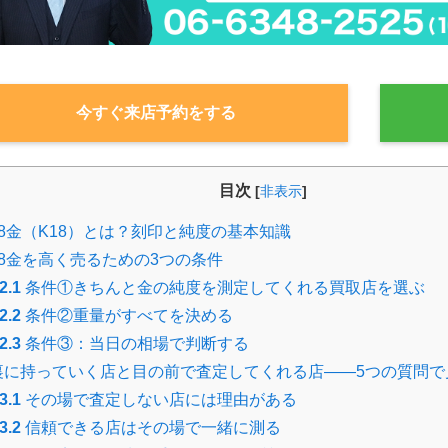
今すぐ来店予約をする
目次
[
非表示
]
8金（K18）とは？刻印と純度の基本知識
8金を高く売るための3つの条件
2.1
条件①きちんと金の純度を測定してくれる買取店を選ぶ
2.2
条件②重量がすべてを決める
2.3
条件③：当日の相場で判断する
に持っていく店と目の前で査定してくれる店――5つの質問で
3.1
その場で査定しない店には理由がある
3.2
信頼できる店はその場で一緒に測る