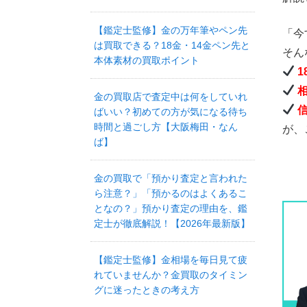
【鑑定士監修】金の万年筆やペン先
「今
は買取できる？18金・14金ペン先と
そん
本体素材の買取ポイント
金の買取店で査定中は何をしていれ
ばいい？初めての方が気になる待ち
時間と過ごし方【大阪梅田・なん
が、
ば】
金の買取で「預かり査定と言われた
ら注意？」「預かるのはよくあるこ
となの？」預かり査定の理由を、鑑
定士が徹底解説！【2026年最新版】
【鑑定士監修】金相場を毎日見て疲
れていませんか？金買取のタイミン
グに迷ったときの考え方