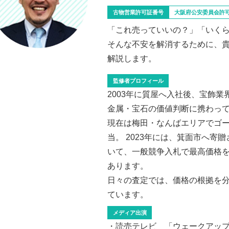
古物営業許可証番号
大阪府公安委員会許可証 
「これ売っていいの？」「いく
そんな不安を解消するために、
解説します。
監修者プロフィール
2003年に質屋へ入社後、宝飾
金属・宝石の価値判断に携わっ
現在は梅田・なんばエリアでゴ
当。 2023年には、箕面市へ寄贈
いて、一般競争入札で最高価格を
あります。
日々の査定では、価格の根拠を
ています。
メディア出演
・読売テレビ 「ウェークアッ