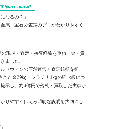
第621010160159号
らになるの？」
貴金属、宝石の査定のプロがわかりやすく
業界の現場で査定・接客経験を重ね、金・貴
てきました。
ールドウィンの店舗運営と査定統括を担
された金29kg・プラチナ1kgの延べ板につ
提示し、約3億円で落札・買取した実績が
分かりやすく伝える明朗な説明を大切にし
プ」